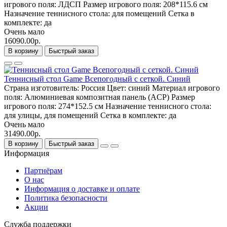
игрового поля:
ЛДСП
Размер игрового поля:
208*115.6 см
Назначение теннисного стола:
для помещений
Сетка в
комплекте:
да
Очень мало
16090.00р.
В корзину
Быстрый заказ
Теннисный стол Game Всепогодный с сеткой. Синий
Страна изготовитель:
Россия
Цвет:
синий
Материал игрового
поля:
Алюминиевая композитная панель (ACP)
Размер
игрового поля:
274*152.5 см
Назначение теннисного стола:
для улицы, для помещений
Сетка в комплекте:
да
Очень мало
31490.00р.
В корзину
Быстрый заказ
Информация
Партнёрам
О нас
Информация о доставке и оплате
Политика безопасности
Акции
Служба поддержки