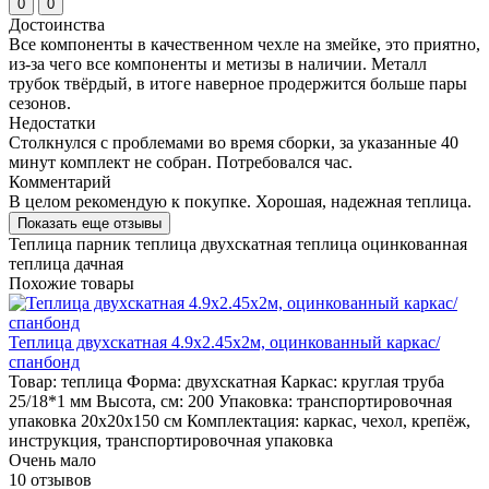
0
0
Достоинства
Все компоненты в качественном чехле на змейке, это приятно,
из-за чего все компоненты и метизы в наличии. Металл
трубок твёрдый, в итоге наверное продержится больше пары
сезонов.
Недостатки
Столкнулся с проблемами во время сборки, за указанные 40
минут комплект не собран. Потребовался час.
Комментарий
В целом рекомендую к покупке. Хорошая, надежная теплица.
Показать еще отзывы
Теплица
парник
теплица двухскатная
теплица оцинкованная
теплица дачная
Похожие товары
Теплица двухскатная 4.9x2.45x2м, оцинкованный каркас/
спанбонд
Товар:
теплица
Форма:
двухскатная
Каркас:
круглая труба
25/18*1 мм
Высота, см:
200
Упаковка:
транспортировочная
упаковка 20x20x150 см
Комплектация:
каркас, чехол, крепёж,
инструкция, транспортировочная упаковка
Очень мало
10 отзывов