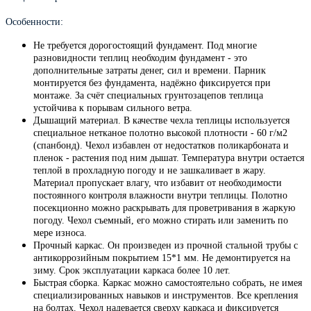
Особенности:
Не требуется дорогостоящий фундамент. Под многие
разновидности теплиц необходим фундамент - это
дополнительные затраты денег, сил и времени. Парник
монтируется без фундамента, надёжно фиксируется при
монтаже. За счёт специальных грунтозацепов теплица
устойчива к порывам сильного ветра.
Дышащий материал. В качестве чехла теплицы используется
специальное нетканое полотно высокой плотности - 60 г/м2
(спанбонд). Чехол избавлен от недостатков поликарбоната и
пленок - растения под ним дышат. Температура внутри остается
теплой в прохладную погоду и не зашкаливает в жару.
Материал пропускает влагу, что избавит от необходимости
постоянного контроля влажности внутри теплицы. Полотно
посекционно можно раскрывать для проветривания в жаркую
погоду. Чехол съемный, его можно стирать или заменить по
мере износа.
Прочный каркас. Он произведен из прочной стальной трубы с
антикоррозийным покрытием 15*1 мм. Не демонтируется на
зиму. Срок эксплуатации каркаса более 10 лет.
Быстрая сборка. Каркас можно самостоятельно собрать, не имея
специализированных навыков и инструментов. Все крепления
на болтах. Чехол надевается сверху каркаса и фиксируется