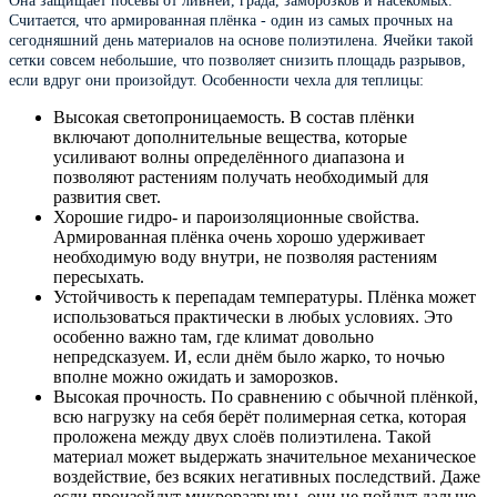
Она защищает посевы от ливней, града, заморозков и насекомых.
Считается, что армированная плёнка - один из самых прочных на
сегодняшний день материалов на основе полиэтилена. Ячейки такой
сетки совсем небольшие, что позволяет снизить площадь разрывов,
если вдруг они произойдут. Особенности чехла для теплицы:
Высокая светопроницаемость. В состав плёнки
включают дополнительные вещества, которые
усиливают волны определённого диапазона и
позволяют растениям получать необходимый для
развития свет.
Хорошие гидро- и пароизоляционные свойства.
Армированная плёнка очень хорошо удерживает
необходимую воду внутри, не позволяя растениям
пересыхать.
Устойчивость к перепадам температуры. Плёнка может
использоваться практически в любых условиях. Это
особенно важно там, где климат довольно
непредсказуем. И, если днём было жарко, то ночью
вполне можно ожидать и заморозков.
Высокая прочность. По сравнению с обычной плёнкой,
всю нагрузку на себя берёт полимерная сетка, которая
проложена между двух слоёв полиэтилена. Такой
материал может выдержать значительное механическое
воздействие, без всяких негативных последствий. Даже
если произойдут микроразрывы, они не пойдут дальше