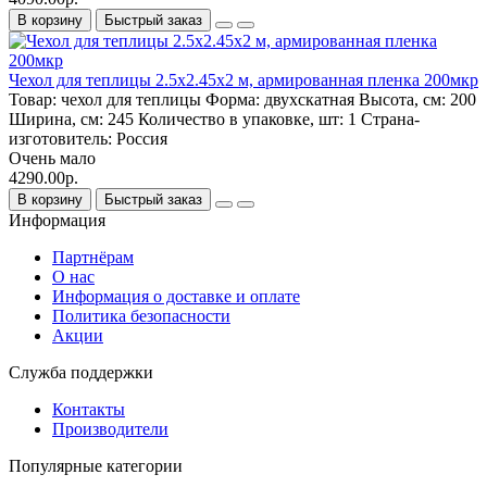
В корзину
Быстрый заказ
Чехол для теплицы 2.5х2.45х2 м, армированная пленка 200мкр
Товар:
чехол для теплицы
Форма:
двухскатная
Высота, см:
200
Ширина, см:
245
Количество в упаковке, шт:
1
Страна-
изготовитель:
Россия
Очень мало
4290.00р.
В корзину
Быстрый заказ
Информация
Партнёрам
О нас
Информация о доставке и оплате
Политика безопасности
Акции
Служба поддержки
Контакты
Производители
Популярные категории