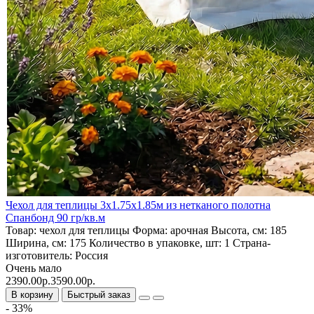
Чехол для теплицы 3х1.75х1.85м из нетканого полотна
Спанбонд 90 гр/кв.м
Товар:
чехол для теплицы
Форма:
арочная
Высота, см:
185
Ширина, см:
175
Количество в упаковке, шт:
1
Страна-
изготовитель:
Россия
Очень мало
2390.00р.
3590.00р.
В корзину
Быстрый заказ
- 33%