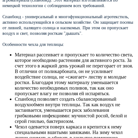
агроматериала (спанбонд). Этот материал изготавливается по
немецкой технологии с соблюдением всех требований.
Спанбонд - универсальный и многофункциональный агротекстиль,
активно использующийся в сельском хозяйстве. Он защищает посевы
от ливней, палящего солнца и насекомых. При этом он пропускает
воздух и свет, позволяя росткам "дышать".
Особенности чехла для теплицы:
Материал рассеивает и пропускает то количество света,
которое необходимо растениям для активного роста. За
счет этого в жаркий день урожай не перегорает от зноя.
В отличии от поликарбоната, он не усиливает
воздействие солнца, не «сжигает» листву и молодые
ростки. Благодаря этому материалу уменьшается
количество необходимых поливов, так как оно
пропускает влагу не позволяя ей испаряться.
Спанбонд позволяет создать сбалансированный
воздухообмен внутри теплицы. Так как воздух не
застаивается, уменьшается риск заболевания
грибковыми инфекциями: мучнистой росой, белой и
серой гнилью, бактериозом.
Чехол одевается поверх каркаса и крепится к нему
специальными вшитыми завязками. На зиму чехол
лучше снимать и убирать в закрытое помещение.