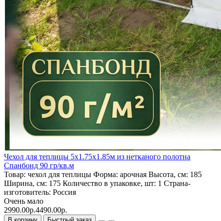
Чехол для теплицы 5х1.75х1.85м из нетканого полотна
Спанбонд 90 гр/кв.м
Товар:
чехол для теплицы
Форма:
арочная
Высота, см:
185
Ширина, см:
175
Количество в упаковке, шт:
1
Страна-
изготовитель:
Россия
Очень мало
2990.00р.
4490.00р.
В корзину
Быстрый заказ