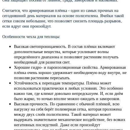
Она защищает посевы от ливней, града, заморозков и насекомых.
Считается, что армированная плёнка - один из самых прочных на
сегодняшний день материалов на основе полиэтилена. Ячейки такой
сетки совсем небольшие, что позволяет снизить площадь разрывов,
если вдруг они произойдут.
Особенности чехла для теплицы:
Высокая светопроницаемость. В состав плёнки включают
дополнительные вещества, которые усиливают волны
определённого диапазона и позволяют растениям получать
необходимый для развития свет.
Хорошие гидро- и пароизоляционные свойства. Армированная
плёнка очень хорошо удерживает необходимую воду внутри, не
позволяя растениям пересыхать.
Устойчивость к перепадам температуры. Плёнка может
использоваться практически в любых условиях. Это особенно
важно там, где климат довольно непредсказуем. И, если днём
было жарко, то ночью вполне можно ожидать и заморозков.
Высокая прочность. По сравнению с обычной плёнкой, всю
нагрузку на себя берёт полимерная сетка, которая проложена
между двух слоёв полиэтилена. Такой материал может
выдержать значительное механическое воздействие, без всяких
негативных последствий. Даже если произойдут