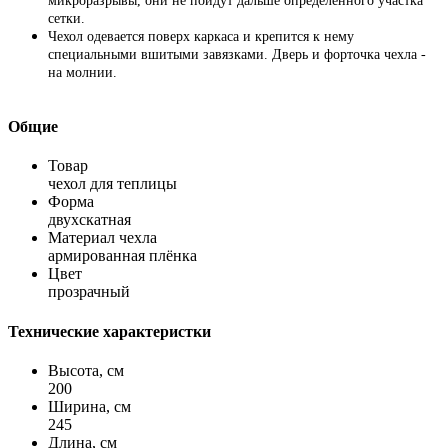
микроразрывы, они не пойдут дальше определённого участка
сетки.
Чехол одевается поверх каркаса и крепится к нему
специальными вшитыми завязками. Дверь и форточка чехла -
на молнии.
Общие
Товар
чехол для теплицы
Форма
двухскатная
Материал чехла
армированная плёнка
Цвет
прозрачный
Технические характеристки
Высота, см
200
Ширина, см
245
Длина, см