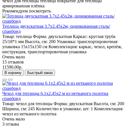
чехол для теплицы
теплица
покрытие для теплицы
армированная плёнка
Рекомендуем посмотреть
Теплица двухскатная 3.7х2.45х2м, оцинкованная сталь/
спанбонд
Товар:
теплица
Форма:
двухскатная
Каркас:
круглая труба
25/18*1 мм
Высота, см:
200
Упаковка:
транспортировочная
упаковка 15x15x150 см
Комплектация:
каркас, чехол, крепёж,
инструкция, транспортировочная упаковка
Очень мало
15 отзывов
11590.00р.
В корзину
Быстрый заказ
Чехол для теплицы 6.1х2.45х2 м из нетканого полотна
спанбонд
Товар:
чехол для теплицы
Форма:
двухскатная
Высота, см:
200
Ширина, см:
245
Количество в упаковке, шт:
1
Комплектация:
чехол из нетканого полотна
Очень мало
3 отзыва