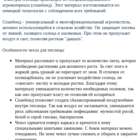
агроматериала (спанбонд). Этот материал изготавливается по
немецкой технологии с соблюдением всех требований.
Спанбонд - универсальный и многофункциональный агротекстиль,
активно использующийся в сельском хозяйстве. Он защищает посевы
от ливней, палящего солнца и насекомых. При этом он пропускает
воздух и свет, позволяя росткам "дышать".
Особенности чехла для теплицы:
Материал рассеивает и пропускает то количество света, которое
необходимо растениям для активного роста. За счет этого в
жаркий день урожай не перегорает от зноя. В отличии от
поликарбоната, он не усиливает воздействие солнца, не
«сжигает» листву и молодые ростки. Благодаря этому
материалу уменьшается количество необходимых поливов, так
как оно пропускает влагу не позволяя ей испаряться.
Спанбонд позволяет создать сбалансированный воздухообмен
внутри теплицы. Так как воздух не застаивается, уменьшается
риск заболевания грибковыми инфекциями: мучнистой росой,
белой и серой гнилью, бактериозом.
Чехол одевается поверх каркаса и крепится к нему
специальными вшитыми завязками. С боков материал можно
откидывать. На зиму чехол лучше снимать и убирать в закрытое
помещение.