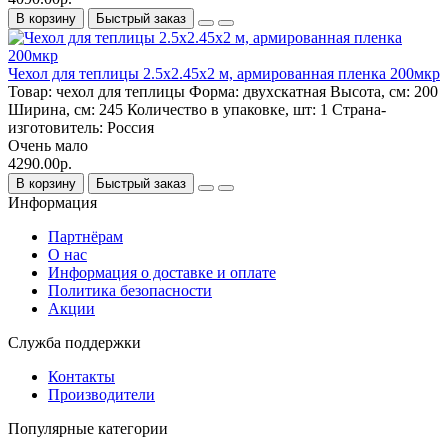
В корзину
Быстрый заказ
Чехол для теплицы 2.5х2.45х2 м, армированная пленка 200мкр
Товар:
чехол для теплицы
Форма:
двухскатная
Высота, см:
200
Ширина, см:
245
Количество в упаковке, шт:
1
Страна-
изготовитель:
Россия
Очень мало
4290.00р.
В корзину
Быстрый заказ
Информация
Партнёрам
О нас
Информация о доставке и оплате
Политика безопасности
Акции
Служба поддержки
Контакты
Производители
Популярные категории