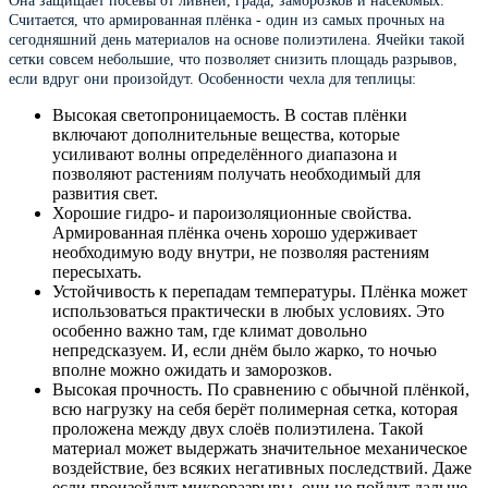
Она защищает посевы от ливней, града, заморозков и насекомых.
Считается, что армированная плёнка - один из самых прочных на
сегодняшний день материалов на основе полиэтилена. Ячейки такой
сетки совсем небольшие, что позволяет снизить площадь разрывов,
если вдруг они произойдут. Особенности чехла для теплицы:
Высокая светопроницаемость. В состав плёнки
включают дополнительные вещества, которые
усиливают волны определённого диапазона и
позволяют растениям получать необходимый для
развития свет.
Хорошие гидро- и пароизоляционные свойства.
Армированная плёнка очень хорошо удерживает
необходимую воду внутри, не позволяя растениям
пересыхать.
Устойчивость к перепадам температуры. Плёнка может
использоваться практически в любых условиях. Это
особенно важно там, где климат довольно
непредсказуем. И, если днём было жарко, то ночью
вполне можно ожидать и заморозков.
Высокая прочность. По сравнению с обычной плёнкой,
всю нагрузку на себя берёт полимерная сетка, которая
проложена между двух слоёв полиэтилена. Такой
материал может выдержать значительное механическое
воздействие, без всяких негативных последствий. Даже
если произойдут микроразрывы, они не пойдут дальше