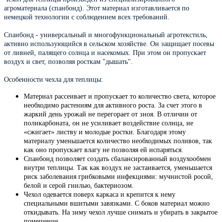
агроматериала (спанбонд). Этот материал изготавливается по
немецкой технологии с соблюдением всех требований.
Спанбонд - универсальный и многофункциональный агротекстиль,
активно использующийся в сельском хозяйстве. Он защищает посевы
от ливней, палящего солнца и насекомых. При этом он пропускает
воздух и свет, позволяя росткам "дышать".
Особенности чехла для теплицы:
Материал рассеивает и пропускает то количество света, которое
необходимо растениям для активного роста. За счет этого в
жаркий день урожай не перегорает от зноя. В отличии от
поликарбоната, он не усиливает воздействие солнца, не
«сжигает» листву и молодые ростки. Благодаря этому
материалу уменьшается количество необходимых поливов, так
как оно пропускает влагу не позволяя ей испаряться.
Спанбонд позволяет создать сбалансированный воздухообмен
внутри теплицы. Так как воздух не застаивается, уменьшается
риск заболевания грибковыми инфекциями: мучнистой росой,
белой и серой гнилью, бактериозом.
Чехол одевается поверх каркаса и крепится к нему
специальными вшитыми завязками. С боков материал можно
откидывать. На зиму чехол лучше снимать и убирать в закрытое
помещение.