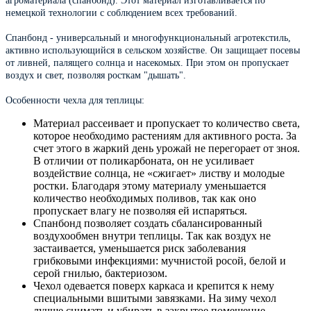
агроматериала (спанбонд). Этот материал изготавливается по
немецкой технологии с соблюдением всех требований.
Спанбонд - универсальный и многофункциональный агротекстиль,
активно использующийся в сельском хозяйстве. Он защищает посевы
от ливней, палящего солнца и насекомых. При этом он пропускает
воздух и свет, позволяя росткам "дышать".
Особенности чехла для теплицы:
Материал рассеивает и пропускает то количество света,
которое необходимо растениям для активного роста. За
счет этого в жаркий день урожай не перегорает от зноя.
В отличии от поликарбоната, он не усиливает
воздействие солнца, не «сжигает» листву и молодые
ростки. Благодаря этому материалу уменьшается
количество необходимых поливов, так как оно
пропускает влагу не позволяя ей испаряться.
Спанбонд позволяет создать сбалансированный
воздухообмен внутри теплицы. Так как воздух не
застаивается, уменьшается риск заболевания
грибковыми инфекциями: мучнистой росой, белой и
серой гнилью, бактериозом.
Чехол одевается поверх каркаса и крепится к нему
специальными вшитыми завязками. На зиму чехол
лучше снимать и убирать в закрытое помещение.