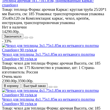
Теплица арочная 5x1.75x1.85м, оцинкованный каркас/
спанбонд
Товар:
теплица
Форма:
арочная
Каркас:
круглая труба 25/20*1
мм
Высота, см:
185
Упаковка:
транспортировочная упаковка
35x40x120 см
Комплектация:
каркас, чехол, крепёж,
инструкция, транспортировочная упаковка
Нет в наличии
14290.00р.
Закончился
- 33%
Чехол для теплицы 3х1.75х1.85м из нетканого полотна
Спанбонд 90 гр/кв.м
Товар:
чехол для теплицы
Форма:
арочная
Высота, см:
185
Ширина, см:
175
Количество в упаковке, шт:
1
Страна-
изготовитель:
Россия
Очень мало
2390.00р.
3590.00р.
В корзину
Быстрый заказ
Чехол для теплицы 4х1.75х1.85м из нетканого полотна
Спанбонд 90 гр/кв.м
Товар:
чехол для теплицы
Форма:
арочная
Высота, см:
185