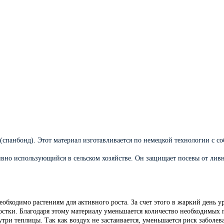
(спанбонд). Этот материал изготавливается по немецкой технологии с с
вно использующийся в сельском хозяйстве. Он защищает посевы от ливне
необходимо растениям для активного роста. За счет этого в жаркий день у
остки. Благодаря этому материалу уменьшается количество необходимых по
три теплицы. Так как воздух не застаивается, уменьшается риск заболе