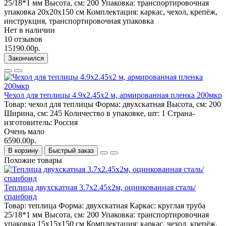
25/18*1 мм
Высота, см:
200
Упаковка:
транспортировочная
упаковка 20x20x150 см
Комплектация:
каркас, чехол, крепёж,
инструкция, транспортировочная упаковка
Нет в наличии
10 отзывов
15190.00р.
Закончился
Чехол для теплицы 4.9х2.45х2 м, армированная пленка 200мкр
Товар:
чехол для теплицы
Форма:
двухскатная
Высота, см:
200
Ширина, см:
245
Количество в упаковке, шт:
1
Страна-
изготовитель:
Россия
Очень мало
6590.00р.
В корзину
Быстрый заказ
Похожие товары
Теплица двухскатная 3.7х2.45х2м, оцинкованная сталь/
спанбонд
Товар:
теплица
Форма:
двухскатная
Каркас:
круглая труба
25/18*1 мм
Высота, см:
200
Упаковка:
транспортировочная
упаковка 15x15x150 см
Комплектация:
каркас, чехол, крепёж,