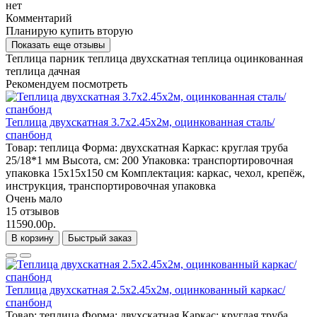
нет
Комментарий
Планирую купить вторую
Показать еще отзывы
Теплица
парник
теплица двухскатная
теплица оцинкованная
теплица дачная
Рекомендуем посмотреть
Теплица двухскатная 3.7х2.45х2м, оцинкованная сталь/
спанбонд
Товар:
теплица
Форма:
двухскатная
Каркас:
круглая труба
25/18*1 мм
Высота, см:
200
Упаковка:
транспортировочная
упаковка 15x15x150 см
Комплектация:
каркас, чехол, крепёж,
инструкция, транспортировочная упаковка
Очень мало
15 отзывов
11590.00р.
В корзину
Быстрый заказ
Теплица двухскатная 2.5x2.45x2м, оцинкованный каркас/
спанбонд
Товар:
теплица
Форма:
двухскатная
Каркас:
круглая труба