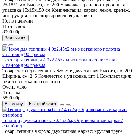
25/18*1 мм
Высота, см:
200
Упаковка:
транспортировочная
упаковка 15x15x150 см
Комплектация:
каркас, чехол, крепёж,
инструкция, транспортировочная упаковка
Нет в наличии
11 отзывов
8990.00р.
Закончился
Чехол для теплицы 4.9х2.45х2 м из нетканого полотна
Спанбонд 90 гр/кв.м
Товар:
чехол для теплицы
Форма:
двухскатная
Высота, см:
200
Ширина, см:
245
Количество в упаковке, шт:
1
Комплектация:
чехол из нетканого полотна
Очень мало
4 отзыва
5890.00р.
В корзину
Быстрый заказ
Теплица двухскатная 6.1х2.45х2м, Оцинкованный каркас/
спанбонд
Товар:
теплица
Форма:
двухскатная
Каркас:
круглая труба