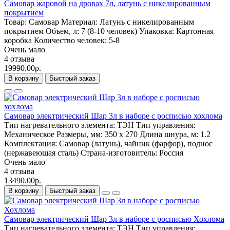
Самовар жаровой на дровах 7л, латунь с никелированным
покрытием
Товар:
Самовар
Материал:
Латунь с никелированным
покрытием
Объем, л:
7 (8-10 человек)
Упаковка:
Картонная
коробка
Количество человек:
5-8
Очень мало
4 отзыва
19990.00р.
В корзину
Быстрый заказ
Самовар электрический Шар 3л в наборе с росписью хохлома
Тип нагревательного элемента:
ТЭН
Тип управления:
Механическое
Размеры, мм:
350 x 270
Длина шнура, м:
1.2
Комплектация:
Самовар (латунь), чайник (фарфор), поднос
(нержавеющая сталь)
Страна-изготовитель:
Россия
Очень мало
4 отзыва
13490.00р.
В корзину
Быстрый заказ
Самовар электрический Шар 3л в наборе с росписью Хохлома
Тип нагревательного элемента:
ТЭН
Тип управления: