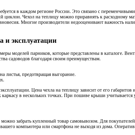
ребуется в каждом регионе России. Это связано с переменчивым
ий циклон. Чехол на теплицу можно приравнять к расходному мат
авновесия. Многие производители недооценивают важность нал
а и эксплуатации
змеры моделей парников, которые представлены в каталоге. Вен
ства садоводов благодаря своим преимуществам.
на листья, предотвращая выгорание.
х.
эксплуатации. Цена чехла на теплицу зависит от его габаритов 
к каркасу в нескольких точках. При пошиве крыши учитывается у
гда можно забрать купленный товар самовывозом. Для покупателе
 вашего компьютера или смартфона не выходя из дома. Операти