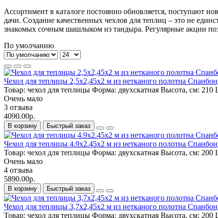
Ассортимент в каталоге постоянно обновляется, поступают но
дачи. Создание качественных чехлов для теплиц – это не еди
знакомых сочным шашлыком из тандыра. Регулярные акции по
По умолчанию
Чехол для теплицы 2,5х2,45х2 м из нетканого полотна Спанбонд
Товар:
чехол для теплицы
Форма:
двухскатная
Высота, см:
210
Ш
Очень мало
3 отзыва
4090.00р.
В корзину
Быстрый заказ
Чехол для теплицы 4.9х2.45х2 м из нетканого полотна Спанбонд
Товар:
чехол для теплицы
Форма:
двухскатная
Высота, см:
200
Ш
Очень мало
4 отзыва
5890.00р.
В корзину
Быстрый заказ
Чехол для теплицы 3,7х2,45х2 м из нетканого полотна Спанбонд
Товар:
чехол для теплицы
Форма:
двухскатная
Высота, см:
200
Ш