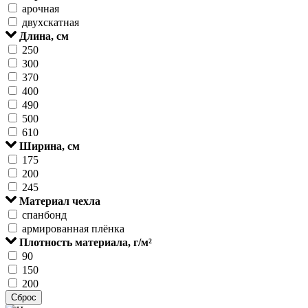
арочная
двухскатная
Длина, см
250
300
370
400
490
500
610
Ширина, см
175
200
245
Материал чехла
спанбонд
армированная плёнка
Плотность материала, г/м²
90
150
200
Сброс